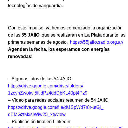
tecnologías de vanguardia.
Con este impulso, ya hemos comenzado la organización
de las
55
JAIIO
, que se realizarán en
La Plata
durante las
primeras semanas de agosto.
https://55jaiio.sadio.org.ar/
Agenden la fecha, los esperamos con energías
renovadas!
– Algunas fotos de las
54 JAIIO
https://drive.google.com/
drive/folders/
1zcynZwotwI5ftldPz4ddDbKL40pt4
Pz9
– Video para redes sociales resumen de
54 JAIIO
https://drive.google.com/file/
d/1SpWd7r8r-utGj_
dEMGztMxsIWiw25_xe/view
– Publicación final en Linkedin