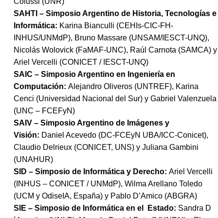
Colussi (UNR)
SAHTI – Simposio Argentino de Historia, Tecnologías e
Informática:
Karina Bianculli (CEHIs-CIC-FH-
INHUS/UNMdP), Bruno Massare (UNSAM/IESCT-UNQ),
Nicolás Wolovick (FaMAF-UNC), Raúl Carnota (SAMCA) y
Ariel Vercelli (CONICET / IESCT-UNQ)
SAIC – Simposio Argentino en Ingeniería en
Computación:
Alejandro Oliveros (UNTREF), Karina
Cenci (Universidad Nacional del Sur) y Gabriel Valenzuela
(UNC – FCEFyN)
SAIV – Simposio Argentino de Imágenes y
Visión:
Daniel Acevedo (DC-FCEyN UBA/ICC-Conicet),
Claudio Delrieux (CONICET, UNS) y Juliana Gambini
(UNAHUR)
SID – Simposio de Informática y Derecho:
Ariel Vercelli
(INHUS – CONICET / UNMdP), Wilma Arellano Toledo
(UCM y OdiseIA, España) y Pablo D’Amico (ABGRA)
SIE – Simposio de Informática en el Estado:
Sandra D