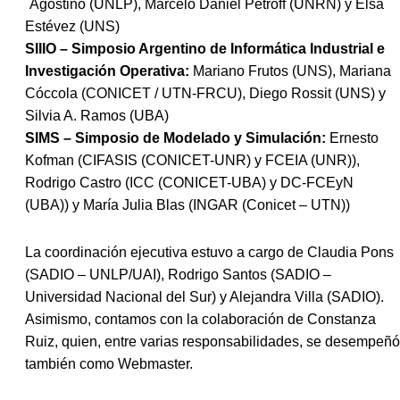
´Agostino (UNLP), Marcelo Daniel Petroff (UNRN) y Elsa
Estévez (UNS)
SIIIO – Simposio Argentino de Informática Industrial e
Investigación Operativa:
Mariano Frutos (UNS), Mariana
Cóccola (CONICET / UTN-FRCU), Diego Rossit (UNS) y
Silvia A. Ramos (UBA)
SIMS – Simposio de Modelado y Simulación:
Ernesto
Kofman (CIFASIS (CONICET-UNR) y FCEIA (UNR)),
Rodrigo Castro (ICC (CONICET-UBA) y DC-FCEyN
(UBA)) y María Julia Blas (INGAR (Conicet – UTN))
La coordinación ejecutiva estuvo a cargo de Claudia Pons
(SADIO – UNLP/UAI), Rodrigo Santos (SADIO –
Universidad Nacional del Sur) y Alejandra Villa (SADIO).
Asimismo, contamos con la colaboración de Constanza
Ruiz, quien, entre varias responsabilidades, se desempeñó
también como Webmaster.