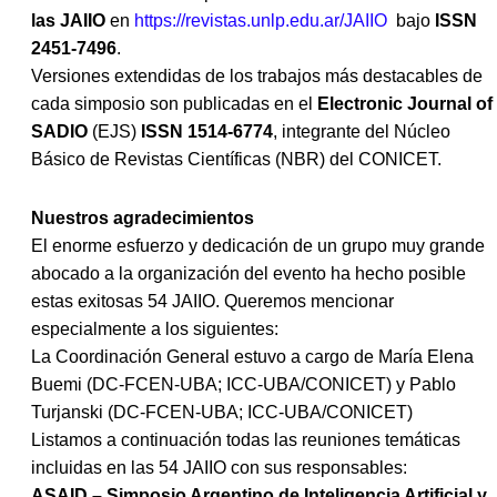
las
JAIIO
en
https://revistas.unlp.edu.ar/
JAIIO
bajo
ISSN
2451-7496
.
Versiones extendidas de los trabajos más destacables de
cada simposio son publicadas en el
Electronic Journal of
SADIO
(EJS)
ISSN 1514-6774
, integrante del Núcleo
Básico de Revistas Científicas (NBR) del CONICET.
Nuestros agradecimientos
El enorme esfuerzo y dedicación de un grupo muy grande
abocado a la organización del evento ha hecho posible
estas exitosas
54 JAIIO
. Queremos mencionar
especialmente a los siguientes:
La Coordinación General estuvo a cargo de María Elena
Buemi (DC-FCEN-UBA; ICC-UBA/CONICET) y Pablo
Turjanski (DC-FCEN-UBA; ICC-UBA/CONICET)
Listamos a continuación todas las reuniones temáticas
incluidas en las
54 JAIIO
con sus responsables:
ASAID – Simposio Argentino de Inteligencia Artificial y