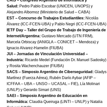
CAIS – Congreso Argentino de Informática y
Salud:
Pedro Pablo Escobar (UNICEN, UNOPS) y
Alejandro Albornoz (Ministerio de Salud – CABA)
EST – Concurso de Trabajos Estudiantiles:
Nicolás
Álvarez (ICC-FCEN-UBA) y Pablo Negri (ICC-FCEN-UBA)
IETF Day – Taller del Grupo de Trabajo de Ingeniería de
Internet/Argentina:
Gustavo Mercado (UTN FRM),
Marcela Orbiscay (IANIGLA – CONICET – Mendoza) y
Ignacio Alvarez-Hamelin (FIUBA)
JUI – Jornadas de Vinculación Universidad –
Industria:
Ricardo Medel (Fundación Dr. Manuel Sadosky)
y Rosita Wachenchauzer (FIUBA)
SACS – Simposio Argentino de Ciberseguridad:
Gladys
Martínez (Fuerza Aérea), Rubén Darío Aybar (AFIP –
ICFFAA – UBA – UNSO – UCASAL – FIE), Lía Molinari
(UNLP) y Gerardo Simari (UNS)
SAEI – Simposio Argentino de Educación en
Informática:
Claudia Queiruga (LINTI – UNLP) y Natalia